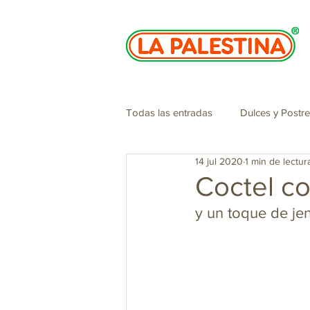
Todas las entradas
Dulces y Postr
14 jul 2020
1 min de lectur
Especiales de navidad
Cosme
Coctel c
y un toque de je
Panelazo
San Valentin
Jugos, batidos y sorbetes
Tí