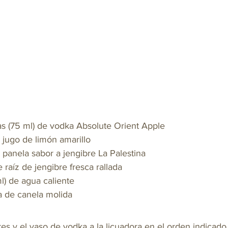
s (75 ml) de vodka Absolute Orient Apple
jugo de limón amarillo
panela sabor a jengibre La Palestina
 raíz de jengibre fresca rallada
l) de agua caliente
a de canela molida
es y el vaso de vodka a la licuadora en el orden indicado