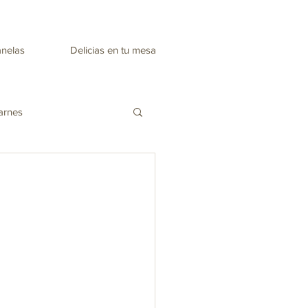
anelas
Delicias en tu mesa
arnes
Recetas día de la madre
nes
Mascarillas