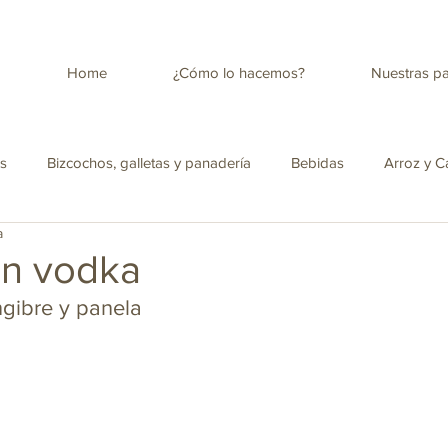
Home
¿Cómo lo hacemos?
Nuestras p
es
Bizcochos, galletas y panadería
Bebidas
Arroz y C
a
tica
Salud
Antojos para la merienda
Ensaladas
on vodka
ngibre y panela
Panela con leche descremada
Cocina Colombiana
Infusio
pica Colombiana
Amor y amistad
Recetas para niños