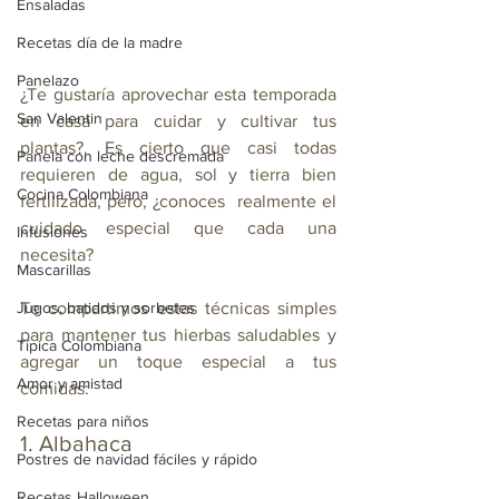
Ensaladas
Recetas día de la madre
Panelazo
¿Te gustaría aprovechar esta temporada 
San Valentin
en casa para cuidar y cultivar tus 
plantas?. Es cierto que casi todas 
Panela con leche descremada
requieren de agua, sol y tierra bien 
Cocina Colombiana
fertilizada, pero, ¿conoces  realmente el 
cuidado especial que cada una 
Infusiones
necesita?
Mascarillas
Jugos, batidos y sorbetes
Te compartimos estas técnicas simples 
para mantener tus hierbas saludables y 
Típica Colombiana
agregar un toque especial a tus 
Amor y amistad
comidas:
Recetas para niños
1. Albahaca
Postres de navidad fáciles y rápido
Recetas Halloween