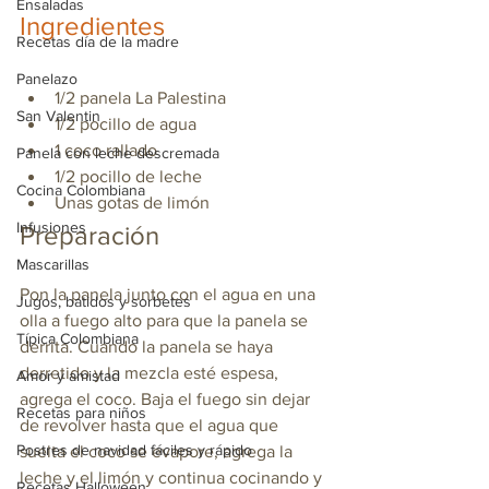
Ensaladas
Ingredientes
Recetas día de la madre
Panelazo
1/2 panela La Palestina
San Valentin
1/2 pocillo de agua
1 coco rallado
Panela con leche descremada
1/2 pocillo de leche
Cocina Colombiana
Unas gotas de limón
Infusiones
Preparación
Mascarillas
Pon la panela junto con el agua en una 
Jugos, batidos y sorbetes
olla a fuego alto para que la panela se 
Típica Colombiana
derrita. C
uando la panela se haya 
derretido y la mezcla esté espesa, 
Amor y amistad
agrega el coco. Baja el fuego sin dejar 
Recetas para niños
de revolver hasta que el agua que 
Postres de navidad fáciles y rápido
suelta el coco se evapore, agrega la 
leche y el limón y continua cocinando y 
Recetas Halloween