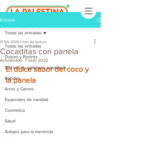
Entrada
Todas las entradas
17 feb 2020
1 min de lectura
Todas las entradas
Cocaditas con panela
Dulces y Postres
Actualizado:
7 sept 2022
Bizcochos, galletas y panadería
El dulce sabor del coco y 
Bebidas
la panela
Arroz y Carnes
Especiales de navidad
Cosmetica
Salud
Antojos para la merienda