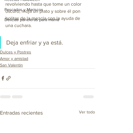
revolviendo hasta que tome un color 
Pescados y Mariscos
oscuro; moja un plato y sobre él pon 
bolitas de la mezcla con la ayuda de 
Delicias paneleras para mamá
una cuchara. 
Deja enfriar y ya está.
Dulces y Postres
Amor y amistad
San Valentin
Ver todo
Entradas recientes