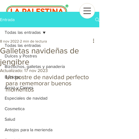
Entrada
Todas las entradas
8 nov 2022
2 min de lectura
Todas las entradas
Galletas navideñas de
Dulces y Postres
jengibre
Bizcochos, galletas y panadería
Actualizado:
17 nov 2023
Un postre de navidad perfecto 
Bebidas
para rememorar buenos 
Arroz y Carnes
momentos
Especiales de navidad
Cosmetica
Salud
Antojos para la merienda