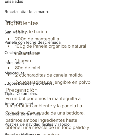
Ensaladas
Recetas día de la madre
Panelazo
Ingredientes 
450g de harina
San Valentin
200g de mantequilla
Panela con leche descremada
100g de Panela orgánica o natural 
Cocina Colombiana
instantánea
1 huevo
Infusiones
80g de miel
Mascarillas
2 cucharaditas de canela molida
2 cucharaditas de jengibre en polvo
Jugos, batidos y sorbetes
Preparación
Típica Colombiana
En un bol ponemos la mantequilla a 
Amor y amistad
temperatura ambiente y la panela La 
Palestina. Con ayuda de una batidora, 
Recetas para niños
batimos ambos ingredientes hasta 
Postres de navidad fáciles y rápido
obtener una mezcla de un tono pálido y 
Recetas Halloween
con un aspecto esponjoso.