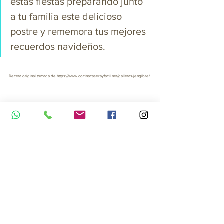
estas fiestas preparando junto 
a tu familia este delicioso 
postre y rememora tus mejores 
recuerdos navideños.
Receta original tomada de https://www.cocinacaserayfacil.net/galletas-jengibre/
galletas
galletas con panela
galletas de jengibre
postres de navidad faciles
galletas navideñas
Postres de navidad fáciles y rápido
Antojos para la merienda
Recetas para niños