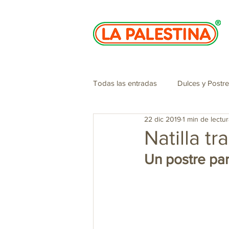
Todas las entradas
Dulces y Postr
22 dic 2019
1 min de lectur
Especiales de navidad
Cosme
Natilla t
Un postre par
Panelazo
San Valentin
Jugos, batidos y sorbetes
Tí