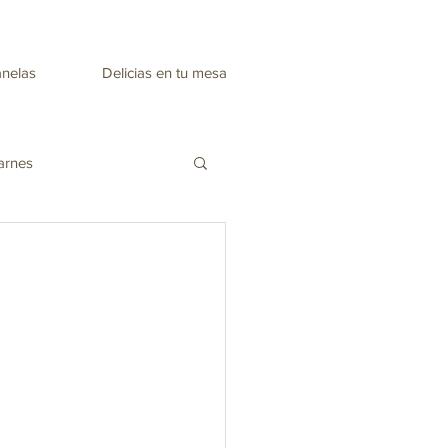
anelas
Delicias en tu mesa
arnes
Recetas día de la madre
nes
Mascarillas