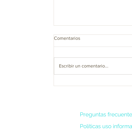
Comentarios
Escribir un comentario...
Bebida Refrescante de
Maracuyá, Piña y Panela
Preguntas frecuent
Políticas uso inform