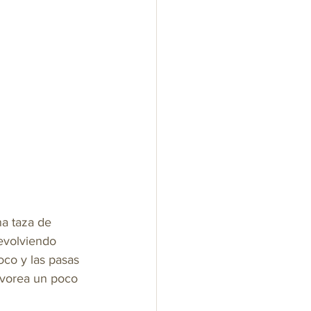
na taza de 
revolviendo 
oco y las pasas 
lvorea un poco 