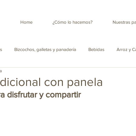
Home
¿Cómo lo hacemos?
Nuestras p
es
Bizcochos, galletas y panadería
Bebidas
Arroz y C
a
tica
Salud
Antojos para la merienda
Ensaladas
radicional con panela
a disfrutar y compartir
Panela con leche descremada
Cocina Colombiana
Infusio
pica Colombiana
Amor y amistad
Recetas para niños