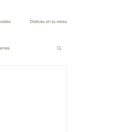
anelas
Delicias en tu mesa
arnes
Recetas día de la madre
nes
Mascarillas