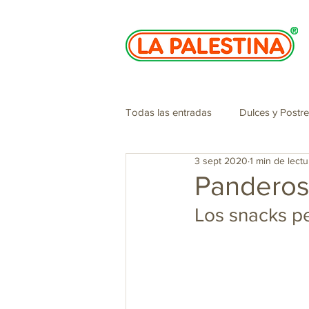
Todas las entradas
Dulces y Postr
3 sept 2020
1 min de lectu
Especiales de navidad
Cosme
Panderos
Los snacks pe
Panelazo
San Valentin
Jugos, batidos y sorbetes
Tí