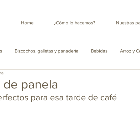
Home
¿Cómo lo hacemos?
Nuestras p
es
Bizcochos, galletas y panadería
Bebidas
Arroz y C
ra
tica
Salud
Antojos para la merienda
Ensaladas
 de panela
rfectos para esa tarde de café
Panela con leche descremada
Cocina Colombiana
Infusio
pica Colombiana
Amor y amistad
Recetas para niños