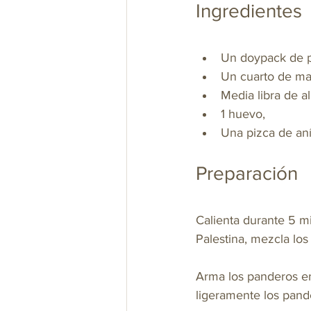
Ingredientes 
Un doypack de pa
Un cuarto de man
Media libra de a
1 huevo, 
Una pizca de aní
Preparación
Calienta durante 5 m
Palestina, mezcla lo
Arma los panderos en
ligeramente los pand