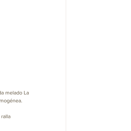
ida melado La 
homogénea. 
ralla 