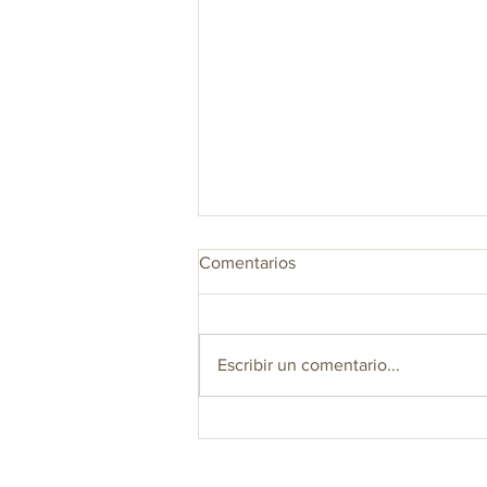
Comentarios
Escribir un comentario...
Bebida Refrescante de
Maracuyá, Piña y Panela