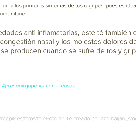
ir a los primeros síntomas de tos o gripes, pues es idea
inmunitario.
dades anti inflamatorias, este té también e
a congestión nasal y los molestos dolores d
se producen cuando se sufre de tos y grip
s
#prevenirgripe
#subirdefensas
freepik.es/fotos/te">Foto de Té creado por azerbaijan_stoc