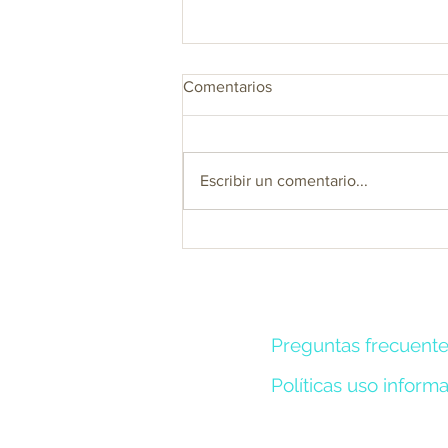
Comentarios
Escribir un comentario...
Bebida Refrescante de
Maracuyá, Piña y Panela
Preguntas frecuent
Políticas uso inform