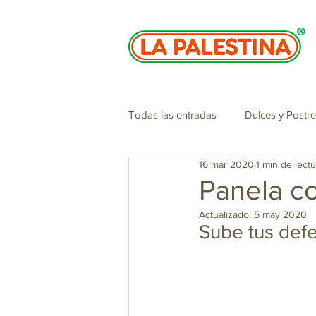
Todas las entradas
Dulces y Postr
16 mar 2020
1 min de lectu
Especiales de navidad
Cosme
Panela co
Actualizado:
5 may 2020
Sube tus def
Panelazo
San Valentin
Jugos, batidos y sorbetes
Tí