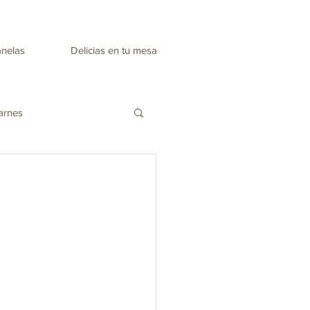
anelas
Delicias en tu mesa
arnes
Recetas día de la madre
nes
Mascarillas