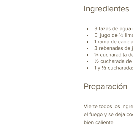
Ingredientes
3 tazas de agua 
El jugo de ½ lim
1 rama de canela
3 rebanadas de j
¼ cucharadita de
½ cucharada de
1 y ½ cucharadas
Preparación
Vierte todos los ingr
el fuego y se deja co
bien caliente.