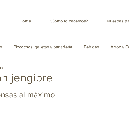
Home
¿Cómo lo hacemos?
Nuestras p
es
Bizcochos, galletas y panadería
Bebidas
Arroz y C
ra
tica
Salud
Antojos para la merienda
Ensaladas
n jengibre
ensas al máximo
Panela con leche descremada
Cocina Colombiana
Infusio
pica Colombiana
Amor y amistad
Recetas para niños