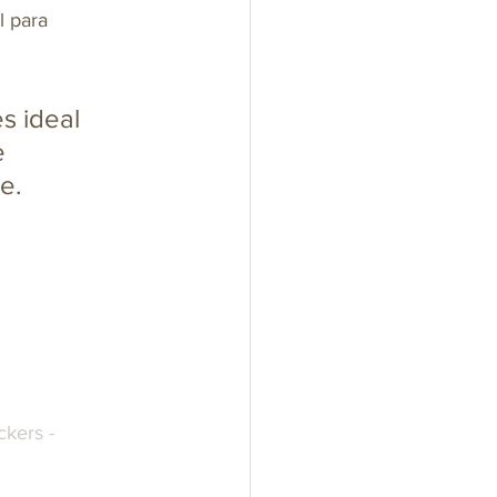
l para 
s ideal 
e 
e.
kers - 