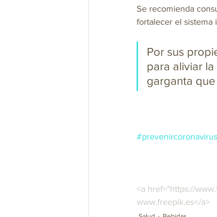
Se recomienda consum
fortalecer el sistema 
Por sus propie
para aliviar l
garganta que 
#prevenircoronaviru
<a href="https://www.
www.freepik.es</a>
Salud
Bebidas