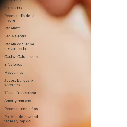
Ensaladas
Recetas día de la
madre
Panelazo
San Valentin
Panela con leche
descremada
Cocina Colombiana
Infusiones
Mascarillas
Jugos, batidos y
sorbetes
Típica Colombiana
Amor y amistad
Recetas para niños
Postres de navidad
fáciles y rápido