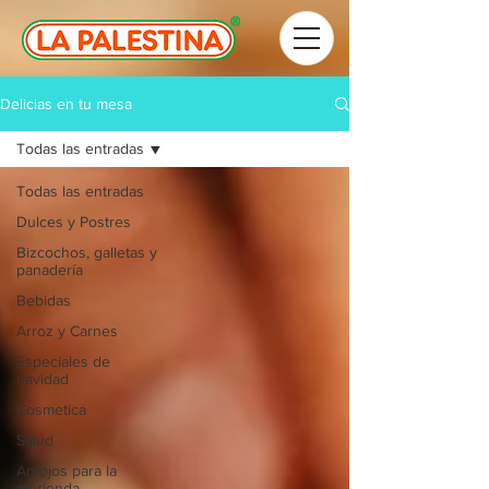
Delicias en tu mesa
Todas las entradas
Todas las entradas
Dulces y Postres
Bizcochos, galletas y
panadería
Bebidas
Arroz y Carnes
Especiales de
navidad
Cosmetica
Salud
Antojos para la
merienda