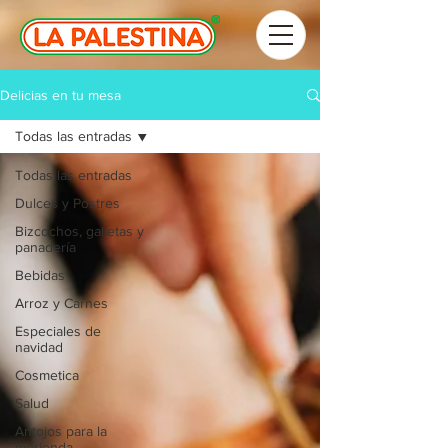
Delicias en tu mesa
Todas las entradas
Todas las entradas
Dulces y Postres
Bizcochos, galletas y
panadería
Bebidas
Arroz y Carnes
Especiales de
navidad
Cosmetica
Salud
Antojos para la
merienda