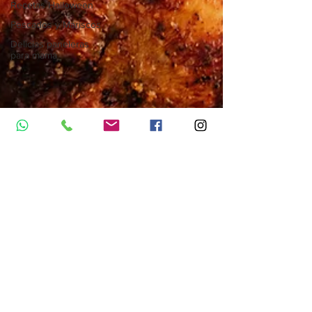
Recetas Halloween
Pescados y Mariscos
Delicias paneleras
para mamá
Chef La Palestina