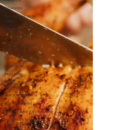
Ensaladas
Recetas día de la
madre
Panelazo
San Valentin
Panela con leche
descremada
Cocina Colombiana
Infusiones
Mascarillas
Jugos, batidos y
sorbetes
Típica Colombiana
Amor y amistad
Recetas para niños
Postres de navidad
fáciles y rápido