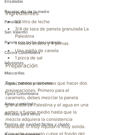
Ensaladas
Recetas día de la madre
Ingredientes
1/2 litro de leche
Panelazo
3/4 de taza de panela granulada La 
San Valentin
Palestina
Panela con leche descremada
1 huevo entero y 4 yemas
Una astilla de canela
Cocina Colombiana
1 pizca de sal
Infusiones
Preparación
Mascarillas
Para comenzar tenemos que hacer dos 
Jugos, batidos y sorbetes
preparaciones. Primero para el 
Típica Colombiana
caramelo, debes mezclar la panela 
Amor y amistad
granulada La Palestina y el agua en una 
sarten a fuego medio hasta que la 
Recetas para niños
mezcla adquiera la consistencia 
Postres de navidad fáciles y rápido
deseada; ni muy liquida ni muy solida. 
Con este caramelo cubre el fondo del 
Recetas Halloween