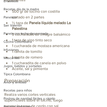
Ensaladas
Recetas día de la madre
500 gr de tocino con costilla 
cortado en 2 partes
Panelazo
½ taza de 
Panela líquida melado La 
San Valentin
Palestina
Panela con leche descremada
3 cucharadas de vinagre balsámico
1 taza de vino tinto seco
Cocina Colombiana
1 cucharada de mostaza americana
Infusiones
1 ramita de tomillo
1 ramita de romero
Mascarillas
1 cucharadita de canela en polvo
Jugos, batidos y sorbetes
Aceite, sal y pimienta
Típica Colombiana
Preparación
Amor y amistad
Recetas para niños
Realiza varios cortes verticales 
Postres de navidad fáciles y rápido
superficiales sobre el tocino, luego 
sazona la carne de cerdo con sal, 
Recetas Halloween