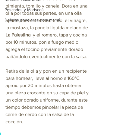
pimienta, tomillo y canela. Dora en una 
Pescados y Mariscos
olla por todas sus partes, en una olla 
Delicias paneleras para mamá
aparte, mezcla el vino tinto, el vinagre, 
la mostaza, la panela líquida melado de 
La Palestina
  y el romero, tapa y cocina 
por 10 minutos, pon a fuego medio, 
agrega el tocino previamente dorado 
bañándolo eventualmente con la salsa.
Retira de la olla y pon en un recipiente 
para hornear, lleva al horno a 160°C 
aprox. por 20 minutos hasta obtener 
una pieza crocante en su capa de piel y 
un color dorado uniforme, durante este 
tiempo debemos pincelar la pieza de 
carne de cerdo con la salsa de la 
cocción.